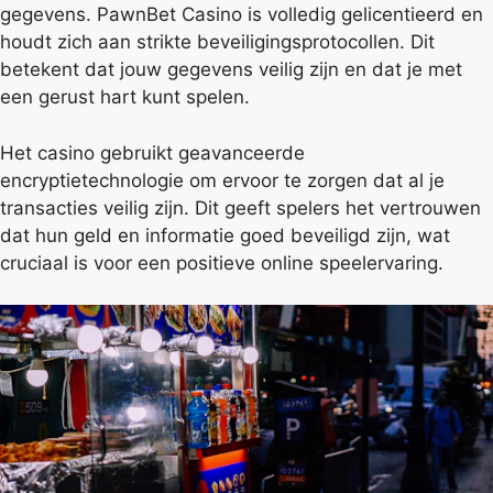
gegevens. PawnBet Casino is volledig gelicentieerd en
houdt zich aan strikte beveiligingsprotocollen. Dit
betekent dat jouw gegevens veilig zijn en dat je met
een gerust hart kunt spelen.
Het casino gebruikt geavanceerde
encryptietechnologie om ervoor te zorgen dat al je
transacties veilig zijn. Dit geeft spelers het vertrouwen
dat hun geld en informatie goed beveiligd zijn, wat
cruciaal is voor een positieve online speelervaring.