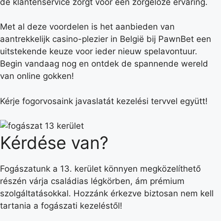
de klantenservice zorgt voor een zorgeloze ervaring.
Met al deze voordelen is het aanbieden van
aantrekkelijk casino-plezier in België bij PawnBet een
uitstekende keuze voor ieder nieuw spelavontuur.
Begin vandaag nog en ontdek de spannende wereld
van online gokken!
Kérje fogorvosaink javaslatát kezelési tervvel együtt!
Kérdése van?
Fogászatunk a 13. kerület könnyen megközelíthető
részén várja családias légkörben, ám prémium
szolgáltatásokkal. Hozzánk érkezve biztosan nem kell
tartania a fogászati kezeléstől!