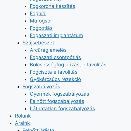
Fogkorona készítés
Foghíd
Műfogsor
Fogpótlás
Fogászati implantátum
Szájsebészet
Arcüreg emelés
Fogászati csontpótlás
Bölcsességfog húzás, eltávolítás
Fogciszta eltávolítás
Gyökércsúcs rezekció
Fogszabályozás
Gyermek fogszabályozás
Felnőtt fogszabályozás
Láthatatlan fogszabályozás
Rólunk
Áraink
Felnőtt árlista