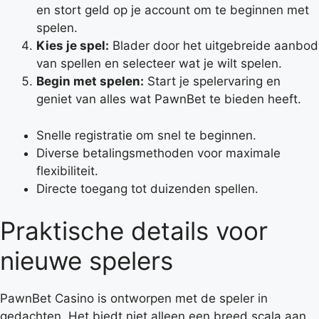
en stort geld op je account om te beginnen met
spelen.
Kies je spel:
Blader door het uitgebreide aanbod
van spellen en selecteer wat je wilt spelen.
Begin met spelen:
Start je spelervaring en
geniet van alles wat PawnBet te bieden heeft.
Snelle registratie om snel te beginnen.
Diverse betalingsmethoden voor maximale
flexibiliteit.
Directe toegang tot duizenden spellen.
Praktische details voor
nieuwe spelers
PawnBet Casino is ontworpen met de speler in
gedachten. Het biedt niet alleen een breed scala aan