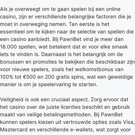
Als je overweegt om te gaan spelen bij een online
casino, zijn er verschillende belangrijke factoren die je
moet in overweging nemen. Ten eerste is het
essentieel om te kijken naar de selectie van spellen die
een casino aanbiedt. Bij PawnBet vind je meer dan
18.000 spellen, wat betekent dat er voor elke smaak
iets te vinden is. Daarnaast is het belangrijk om de
bonussen en promoties te bekijken die beschikbaar zijn
voor nieuwe spelers, zoals het welkomstbonus van
100% tot €500 en 200 gratis spins, wat een geweldige
manier is om je speelervaring te starten.
Veiligheid is ook een cruciaal aspect. Zorg ervoor dat
het casino over de juiste licenties beschikt en gebruik
maakt van veilige betalingsmethoden. Bij PawnBet
kunnen spelers kiezen uit vertrouwde opties zoals Visa,
Mastercard en verschillende e-wallets, wat zorgt voor