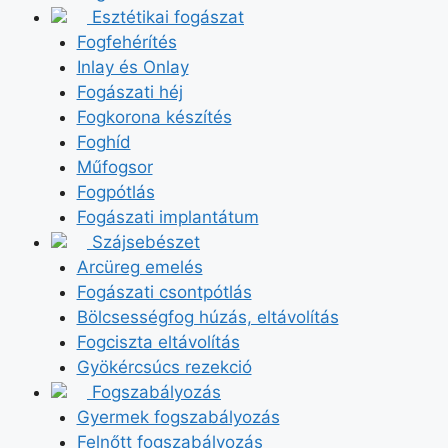
Esztétikai fogászat
Fogfehérítés
Inlay és Onlay
Fogászati héj
Fogkorona készítés
Foghíd
Műfogsor
Fogpótlás
Fogászati implantátum
Szájsebészet
Arcüreg emelés
Fogászati csontpótlás
Bölcsességfog húzás, eltávolítás
Fogciszta eltávolítás
Gyökércsúcs rezekció
Fogszabályozás
Gyermek fogszabályozás
Felnőtt fogszabályozás