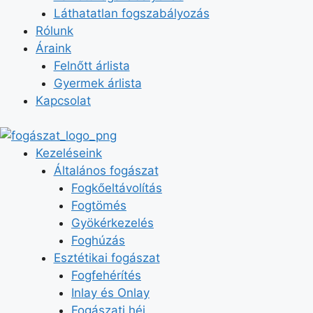
Láthatatlan fogszabályozás
Rólunk
Áraink
Felnőtt árlista
Gyermek árlista
Kapcsolat
Kezeléseink
Általános fogászat
Fogkőeltávolítás
Fogtömés
Gyökérkezelés
Foghúzás
Esztétikai fogászat
Fogfehérítés
Inlay és Onlay
Fogászati héj