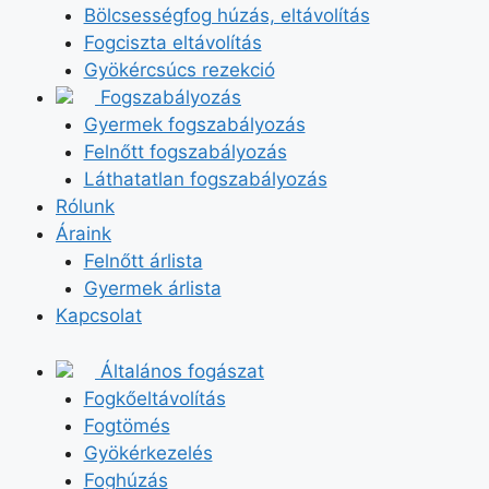
Bölcsességfog húzás, eltávolítás
Fogciszta eltávolítás
Gyökércsúcs rezekció
Fogszabályozás
Gyermek fogszabályozás
Felnőtt fogszabályozás
Láthatatlan fogszabályozás
Rólunk
Áraink
Felnőtt árlista
Gyermek árlista
Kapcsolat
Általános fogászat
Fogkőeltávolítás
Fogtömés
Gyökérkezelés
Foghúzás