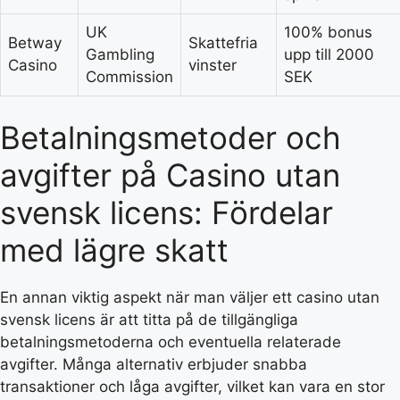
UK
100% bonus
Betway
Skattefria
Gambling
upp till 2000
Casino
vinster
Commission
SEK
Betalningsmetoder och
avgifter på Casino utan
svensk licens: Fördelar
med lägre skatt
En annan viktig aspekt när man väljer ett casino utan
svensk licens är att titta på de tillgängliga
betalningsmetoderna och eventuella relaterade
avgifter. Många alternativ erbjuder snabba
transaktioner och låga avgifter, vilket kan vara en stor