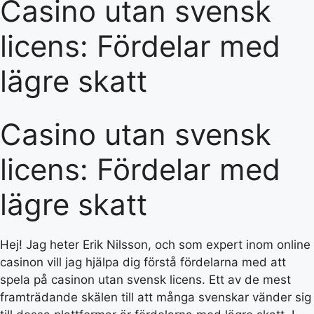
Casino utan svensk
licens: Fördelar med
lägre skatt
Casino utan svensk
licens: Fördelar med
lägre skatt
Hej! Jag heter Erik Nilsson, och som expert inom online
casinon vill jag hjälpa dig förstå fördelarna med att
spela på casinon utan svensk licens. Ett av de mest
framträdande skälen till att många svenskar vänder sig