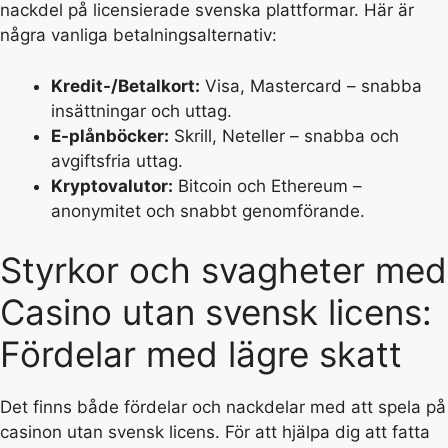
nackdel på licensierade svenska plattformar. Här är
några vanliga betalningsalternativ:
Kredit-/Betalkort:
Visa, Mastercard – snabba
insättningar och uttag.
E-plånböcker:
Skrill, Neteller – snabba och
avgiftsfria uttag.
Kryptovalutor:
Bitcoin och Ethereum –
anonymitet och snabbt genomförande.
Styrkor och svagheter med
Casino utan svensk licens:
Fördelar med lägre skatt
Det finns både fördelar och nackdelar med att spela på
casinon utan svensk licens. För att hjälpa dig att fatta