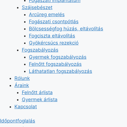
Fogászati implantátum
Szájsebészet
Arcüreg emelés
Fogászati csontpótlás
Bölcsességfog húzás, eltávolítás
Fogciszta eltávolítás
Gyökércsúcs rezekció
Fogszabályozás
Gyermek fogszabályozás
Felnőtt fogszabályozás
Láthatatlan fogszabályozás
Rólunk
Áraink
Felnőtt árlista
Gyermek árlista
Kapcsolat
Időpontfoglalás