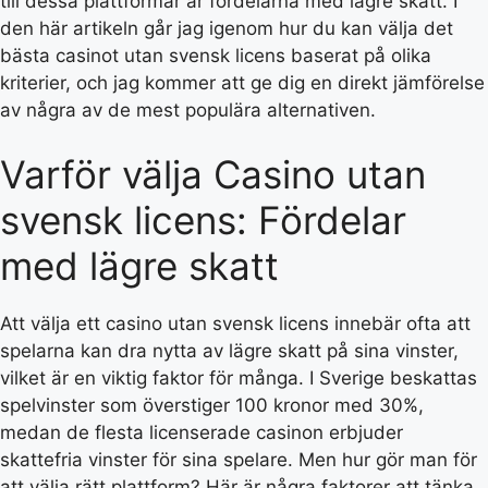
till dessa plattformar är fördelarna med lägre skatt. I
den här artikeln går jag igenom hur du kan välja det
bästa casinot utan svensk licens baserat på olika
kriterier, och jag kommer att ge dig en direkt jämförelse
av några av de mest populära alternativen.
Varför välja Casino utan
svensk licens: Fördelar
med lägre skatt
Att välja ett casino utan svensk licens innebär ofta att
spelarna kan dra nytta av lägre skatt på sina vinster,
vilket är en viktig faktor för många. I Sverige beskattas
spelvinster som överstiger 100 kronor med 30%,
medan de flesta licenserade casinon erbjuder
skattefria vinster för sina spelare. Men hur gör man för
att välja rätt plattform? Här är några faktorer att tänka