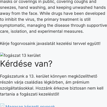
masks or coverings in public, covering coughs and
sneezes, hand washing, and keeping unwashed hands
away from the face. While drugs have been developed
to inhibit the virus, the primary treatment is still
symptomatic, managing the disease through supportive
care, isolation, and experimental measures.
Kérje fogorvosaink javaslatát kezelési tervvel együtt!
Kérdése van?
Fogászatunk a 13. kerület könnyen megközelíthető
részén várja családias légkörben, ám prémium
szolgáltatásokkal. Hozzánk érkezve biztosan nem kell
tartania a fogászati kezeléstől!
Magasan képzett orvosok