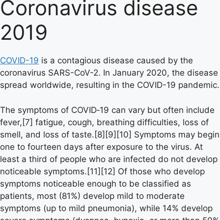
Coronavirus disease
2019
COVID-19
is a contagious disease caused by the
coronavirus SARS-CoV-2. In January 2020, the disease
spread worldwide, resulting in the COVID-19 pandemic.
The symptoms of COVID‑19 can vary but often include
fever,[7] fatigue, cough, breathing difficulties, loss of
smell, and loss of taste.[8][9][10] Symptoms may begin
one to fourteen days after exposure to the virus. At
least a third of people who are infected do not develop
noticeable symptoms.[11][12] Of those who develop
symptoms noticeable enough to be classified as
patients, most (81%) develop mild to moderate
symptoms (up to mild pneumonia), while 14% develop