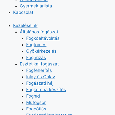
Gyermek árlista
Kapcsolat
Kezeléseink
Általános fogászat
Fogkőeltávolítás
Fogtömés
Gyökérkezelés
Foghúzás
Esztétikai fogászat
Fogfehérítés
Inlay és Onlay
Fogászati héj
Fogkorona készítés
Foghíd
Műfogsor
Fogpótlás