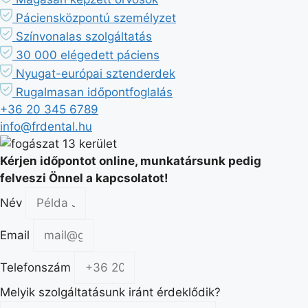
Páciensközpontú személyzet
Színvonalas szolgáltatás
30 000 elégedett páciens
Nyugat-európai sztenderdek
Rugalmasan időpontfoglalás
+36 20 345 6789
info@frdental.hu
Kérjen időpontot online, munkatársunk pedig
felveszi Önnel a kapcsolatot!
Név
Email
Telefonszám
Melyik szolgáltatásunk iránt érdeklődik?