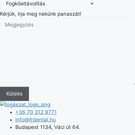
Kérjük, írja meg nekünk panaszát!
Küldés
+36 70 312 9771
info@frdental.hu
Budapest 1134, Váci út 64.