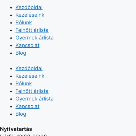
Kezdőoldal
Kezeléseink
Rólunk
Felnőtt árlista
Gyermek árlista
Kapcsolat
Blog
Kezdőoldal
Kezeléseink
Rólunk
Felnőtt árlista
Gyermek árlista
Kapcsolat
Blog
Nyitvatartás