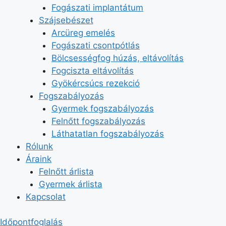
Fogászati implantátum
Szájsebészet
Arcüreg emelés
Fogászati csontpótlás
Bölcsességfog húzás, eltávolítás
Fogciszta eltávolítás
Gyökércsúcs rezekció
Fogszabályozás
Gyermek fogszabályozás
Felnőtt fogszabályozás
Láthatatlan fogszabályozás
Rólunk
Áraink
Felnőtt árlista
Gyermek árlista
Kapcsolat
Időpontfoglalás