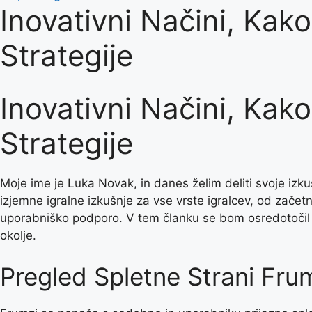
Inovativni Načini, Kak
Strategije
Inovativni Načini, Kak
Strategije
Moje ime je Luka Novak, in danes želim deliti svoje izk
izjemne igralne izkušnje za vse vrste igralcev, od začetn
uporabniško podporo. V tem članku se bom osredotočil n
okolje.
Pregled Spletne Strani Fru