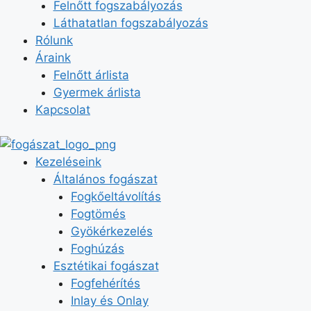
Felnőtt fogszabályozás
Láthatatlan fogszabályozás
Rólunk
Áraink
Felnőtt árlista
Gyermek árlista
Kapcsolat
Kezeléseink
Általános fogászat
Fogkőeltávolítás
Fogtömés
Gyökérkezelés
Foghúzás
Esztétikai fogászat
Fogfehérítés
Inlay és Onlay