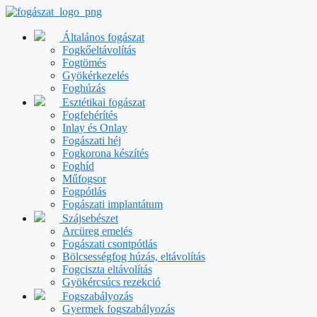
Kilépés
a
tartalomba
Általános fogászat
Fogkőeltávolítás
Fogtömés
Gyökérkezelés
Foghúzás
Esztétikai fogászat
Fogfehérítés
Inlay és Onlay
Fogászati héj
Fogkorona készítés
Foghíd
Műfogsor
Fogpótlás
Fogászati implantátum
Szájsebészet
Arcüreg emelés
Fogászati csontpótlás
Bölcsességfog húzás, eltávolítás
Fogciszta eltávolítás
Gyökércsúcs rezekció
Fogszabályozás
Gyermek fogszabályozás