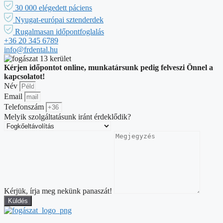
30 000 elégedett páciens
Nyugat-európai sztenderdek
Rugalmasan időpontfoglalás
+36 20 345 6789
info@frdental.hu
Kérjen időpontot online, munkatársunk pedig felveszi Önnel a
kapcsolatot!
Név
Email
Telefonszám
Melyik szolgáltatásunk iránt érdeklődik?
Kérjük, írja meg nekünk panaszát!
Küldés