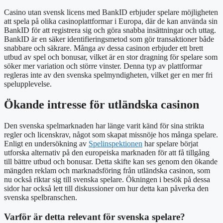
Casino utan svensk licens med BankID erbjuder spelare möjligheten
att spela på olika casinoplattformar i Europa, där de kan använda sin
BankID för att registrera sig och göra snabba insättningar och uttag.
BankID är en säker identifieringsmetod som gör transaktioner både
snabbare och säkrare. Många av dessa casinon erbjuder ett brett
utbud av spel och bonusar, vilket är en stor dragning för spelare som
söker mer variation och större vinster. Denna typ av plattformar
regleras inte av den svenska spelmyndigheten, vilket ger en mer fri
spelupplevelse.
Ökande intresse för utländska casinon
Den svenska spelmarknaden har länge varit känd för sina strikta
regler och licenskrav, något som skapat missnöje hos många spelare.
Enligt en undersökning av
Spelinspektionen
har spelare börjat
utforska alternativ på den europeiska marknaden för att få tillgång
till bättre utbud och bonusar. Detta skifte kan ses genom den ökande
mängden reklam och marknadsföring från utländska casinon, som
nu också riktar sig till svenska spelare. Ökningen i besök på dessa
sidor har också lett till diskussioner om hur detta kan påverka den
svenska spelbranschen.
Varför är detta relevant för svenska spelare?