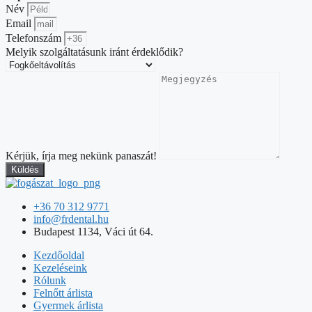
Név
Email
Telefonszám
Melyik szolgáltatásunk iránt érdeklődik?
Kérjük, írja meg nekünk panaszát!
Küldés
+36 70 312 9771
info@frdental.hu
Budapest 1134, Váci út 64.
Kezdőoldal
Kezeléseink
Rólunk
Felnőtt árlista
Gyermek árlista