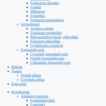
Fogkorona készítés
Foghíd
Műfogsor
Fogpótlás
Fogászati implantátum
Szájsebészet
Arcüreg emelés
Fogászati csontpótlás
Bölcsességfog húzás, eltávolítás
Fogciszta eltávolítás
Gyökércsúcs rezekció
Fogszabályozás
Gyermek fogszabályozás
Felnőtt fogszabályozás
Láthatatlan fogszabályozás
Rólunk
Áraink
Felnőtt árlista
Gyermek árlista
Kapcsolat
Kezeléseink
Általános fogászat
Fogkőeltávolítás
Fogtömés