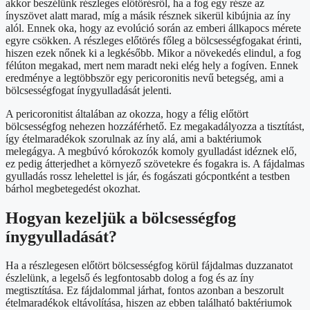
akkor beszélünk részleges előtörésről, ha a fog egy része az
ínyszövet alatt marad, míg a másik résznek sikerül kibújnia az íny
alól. Ennek oka, hogy az evolúció során az emberi állkapocs mérete
egyre csökken. A részleges előtörés főleg a bölcsességfogakat érinti,
hiszen ezek nőnek ki a legkésőbb. Mikor a növekedés elindul, a fog
félúton megakad, mert nem maradt neki elég hely a fogíven. Ennek
eredménye a legtöbbször egy pericoronitis nevű betegség, ami a
bölcsességfogat ínygyulladását jelenti.
A pericoronitist általában az okozza, hogy a félig előtört
bölcsességfog nehezen hozzáférhető. Ez megakadályozza a tisztítást,
így ételmaradékok szorulnak az íny alá, ami a baktériumok
melegágya. A megbúvó kórokozók komoly gyulladást idéznek elő,
ez pedig átterjedhet a környező szövetekre és fogakra is. A fájdalmas
gyulladás rossz lehelettel is jár, és fogászati gócpontként a testben
bárhol megbetegedést okozhat.
Hogyan kezeljük a bölcsességfog
ínygyulladását?
Ha a részlegesen előtört bölcsességfog körül fájdalmas duzzanatot
észlelünk, a legelső és legfontosabb dolog a fog és az íny
megtisztítása. Ez fájdalommal járhat, fontos azonban a beszorult
ételmaradékok eltávolítása, hiszen az ebben található baktériumok