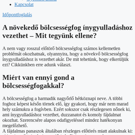
Kapcsolat
Időpontfoglalás
A növekedő bölcsességfog ínygyulladáshoz
vezethet – Mit tegyünk ellene?
A nem vagy rosszul előtörő bölcsességfog számos kellemetlen
problémát okozhatnak, olyannyira, hogy a növekvő bölcsességfog
ínygyulladáshoz is vezethet akár. De mit tehetünk, hogy elkerüljük
ezt? Cikkünkben erre adunk választ.
Miért van ennyi gond a
bölcsességfogakkal?
A bölcsességfog a harmadik nagyőrlő hétköznapi neve. A többi
foghoz képest későn törnek elő, így gyakori, hogy már nem marad
hely számukra a fogívben. Ezért sokszor csak részlegesen nőnek ki,
ami ínygyulladáshoz vezethet, duzzanatot és komoly fájdalmat
okozhat. Szerencsére alapos odafigyeléssel mindez hatékonyan
megelőzhető.
A fájdalmas panaszok általában részleges előtörés miatt alakulnak ki: