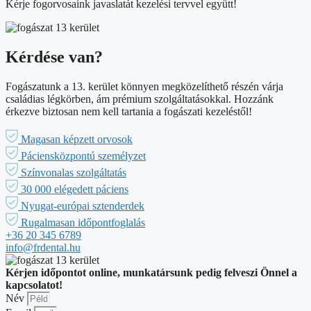
Kérje fogorvosaink javaslatát kezelési tervvel együtt!
Kérdése van?
Fogászatunk a 13. kerület könnyen megközelíthető részén várja
családias légkörben, ám prémium szolgáltatásokkal. Hozzánk
érkezve biztosan nem kell tartania a fogászati kezeléstől!
Magasan képzett orvosok
Páciensközpontú személyzet
Színvonalas szolgáltatás
30 000 elégedett páciens
Nyugat-európai sztenderdek
Rugalmasan időpontfoglalás
+36 20 345 6789
info@frdental.hu
Kérjen időpontot online, munkatársunk pedig felveszi Önnel a
kapcsolatot!
Név