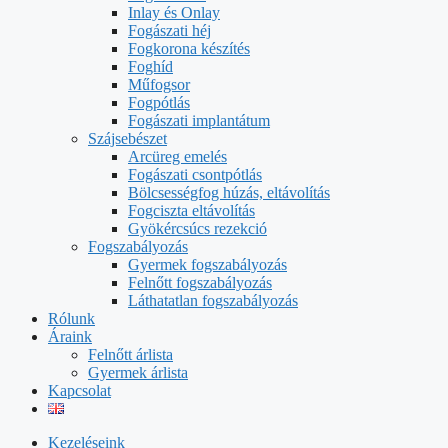
Inlay és Onlay
Fogászati héj
Fogkorona készítés
Foghíd
Műfogsor
Fogpótlás
Fogászati implantátum
Szájsebészet
Arcüreg emelés
Fogászati csontpótlás
Bölcsességfog húzás, eltávolítás
Fogciszta eltávolítás
Gyökércsúcs rezekció
Fogszabályozás
Gyermek fogszabályozás
Felnőtt fogszabályozás
Láthatatlan fogszabályozás
Rólunk
Áraink
Felnőtt árlista
Gyermek árlista
Kapcsolat
Kezeléseink