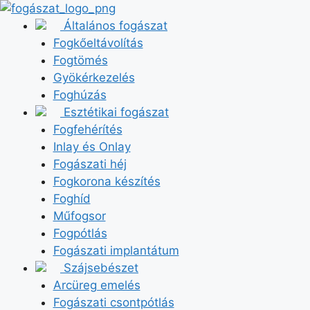
Kilépés
a
Általános fogászat
tartalomba
Fogkőeltávolítás
Fogtömés
Gyökérkezelés
Foghúzás
Esztétikai fogászat
Fogfehérítés
Inlay és Onlay
Fogászati héj
Fogkorona készítés
Foghíd
Műfogsor
Fogpótlás
Fogászati implantátum
Szájsebészet
Arcüreg emelés
Fogászati csontpótlás