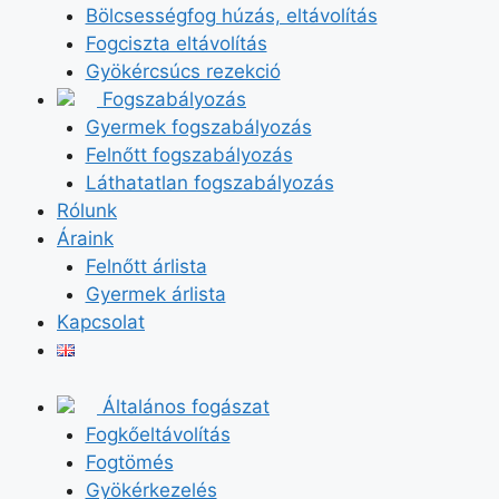
Bölcsességfog húzás, eltávolítás
Fogciszta eltávolítás
Gyökércsúcs rezekció
Fogszabályozás
Gyermek fogszabályozás
Felnőtt fogszabályozás
Láthatatlan fogszabályozás
Rólunk
Áraink
Felnőtt árlista
Gyermek árlista
Kapcsolat
Általános fogászat
Fogkőeltávolítás
Fogtömés
Gyökérkezelés