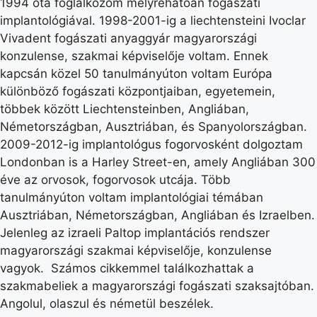
1994 óta foglalkozom mélyrehatóan fogászati
implantológiával. 1998-2001-ig a liechtensteini Ivoclar
Vivadent fogászati anyaggyár magyarországi
konzulense, szakmai képviselője voltam. Ennek
kapcsán közel 50 tanulmányúton voltam Európa
különböző fogászati központjaiban, egyetemein,
többek között Liechtensteinben, Angliában,
Németországban, Ausztriában, és Spanyolországban.
2009-2012-ig implantológus fogorvosként dolgoztam
Londonban is a Harley Street-en, amely Angliában 300
éve az orvosok, fogorvosok utcája. Több
tanulmányúton voltam implantológiai témában
Ausztriában, Németországban, Angliában és Izraelben.
Jelenleg az izraeli Paltop implantációs rendszer
magyarországi szakmai képviselője, konzulense
vagyok. Számos cikkemmel találkozhattak a
szakmabeliek a magyarországi fogászati szaksajtóban.
Angolul, olaszul és németül beszélek.