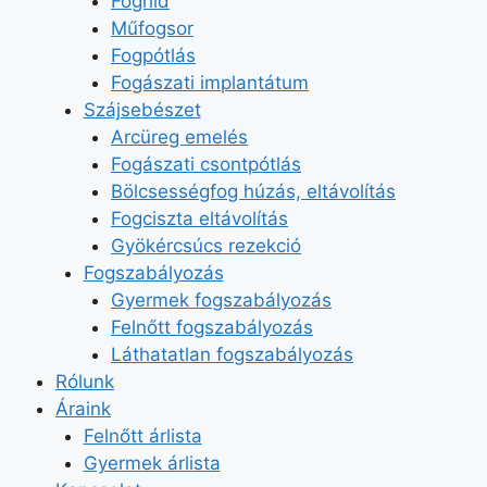
Foghíd
Műfogsor
Fogpótlás
Fogászati implantátum
Szájsebészet
Arcüreg emelés
Fogászati csontpótlás
Bölcsességfog húzás, eltávolítás
Fogciszta eltávolítás
Gyökércsúcs rezekció
Fogszabályozás
Gyermek fogszabályozás
Felnőtt fogszabályozás
Láthatatlan fogszabályozás
Rólunk
Áraink
Felnőtt árlista
Gyermek árlista