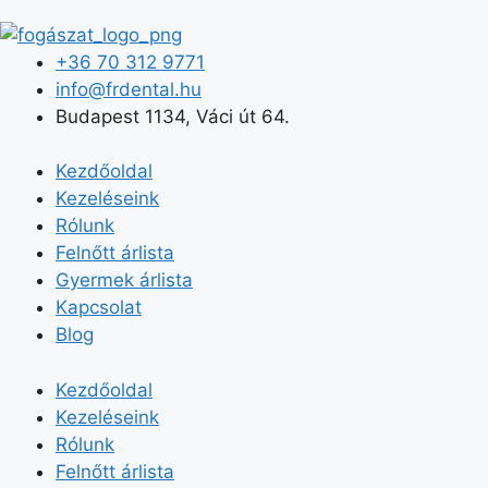
+36 70 312 9771
info@frdental.hu
Budapest 1134, Váci út 64.
Kezdőoldal
Kezeléseink
Rólunk
Felnőtt árlista
Gyermek árlista
Kapcsolat
Blog
Kezdőoldal
Kezeléseink
Rólunk
Felnőtt árlista