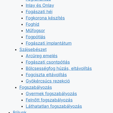
Inlay és Onlay
Fogászati héj
Fogkorona készítés
Foghíd
Műfogsor
Fogpótlás
Fogászati implantátum
Szájsebészet
Arcüreg emelés
Fogászati csontpótlás
Bölcsességfog húzás, eltávolítás
Fogciszta eltávolítás
Gyökércsúcs rezekció
Fogszabályozás
Gyermek fogszabályozás
Felnőtt fogszabályozás
Láthatatlan fogszabályozás
Rólunk