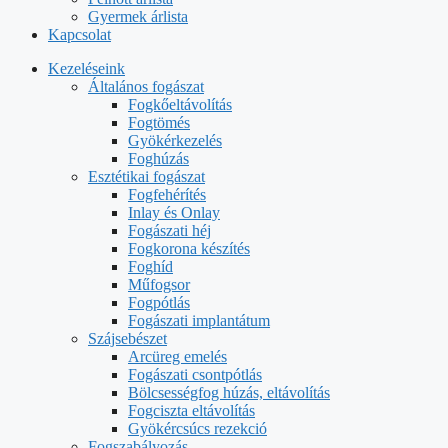
Gyermek árlista
Kapcsolat
Kezeléseink
Általános fogászat
Fogkőeltávolítás
Fogtömés
Gyökérkezelés
Foghúzás
Esztétikai fogászat
Fogfehérítés
Inlay és Onlay
Fogászati héj
Fogkorona készítés
Foghíd
Műfogsor
Fogpótlás
Fogászati implantátum
Szájsebészet
Arcüreg emelés
Fogászati csontpótlás
Bölcsességfog húzás, eltávolítás
Fogciszta eltávolítás
Gyökércsúcs rezekció
Fogszabályozás