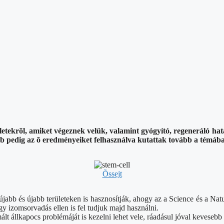
sérletekrõl, amiket végeznek velük, valamint gyógyító, regeneráló h
bb pedig az õ eredményeiket felhasználva kutattak tovább a témáb
Õssejt
jabb és újabb területeken is hasznosítják, ahogy az a Science és a Natu
y izomsorvadás ellen is fel tudjuk majd használni.
lt állkapocs problémáját is kezelni lehet vele, ráadásul jóval kevesebb