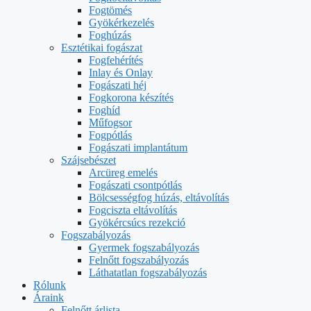
Fogtömés
Gyökérkezelés
Foghúzás
Esztétikai fogászat
Fogfehérítés
Inlay és Onlay
Fogászati héj
Fogkorona készítés
Foghíd
Műfogsor
Fogpótlás
Fogászati implantátum
Szájsebészet
Arcüreg emelés
Fogászati csontpótlás
Bölcsességfog húzás, eltávolítás
Fogciszta eltávolítás
Gyökércsúcs rezekció
Fogszabályozás
Gyermek fogszabályozás
Felnőtt fogszabályozás
Láthatatlan fogszabályozás
Rólunk
Áraink
Felnőtt árlista