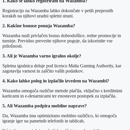
1. Kako se lahko registriram na Wazamba?
Registracijo na Wazamba lahko dokončate v petih preprostih
korakih na njihovi uradni spletni strani.
2. Kakšne bonuse ponuja Wazamba?
Wazamba nudi privlačen bonus dobrodošlice, redne promocije in
turnirje. Previdno preverite njihove pogoje, da izkoristite vse
priložnosti.
3. Ali je Wazamba varno igralno okolje?
Spletna igralnica deluje pod licenco Malta Gaming Authority, kar
zagotavlja varnost in zaščito vaših podatkov.
4. Kako lahko polog in izplačilo izvedem na Wazambi?
Wazamba omogoča različne metode plačila, vključno s kreditnimi
karticami in e-denarnicami ter enostaven postopek za izplačila.
5. Ali Wazamba podpira mobilne naprave?
Da, Wazamba ima optimizirano mobilno različico, ki omogoča
igranje iger na pametnih telefonih in tablicah.