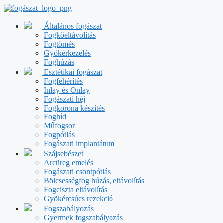
Kilépés
a
tartalomba
Általános fogászat
Fogkőeltávolítás
Fogtömés
Gyökérkezelés
Foghúzás
Esztétikai fogászat
Fogfehérítés
Inlay és Onlay
Fogászati héj
Fogkorona készítés
Foghíd
Műfogsor
Fogpótlás
Fogászati implantátum
Szájsebészet
Arcüreg emelés
Fogászati csontpótlás
Bölcsességfog húzás, eltávolítás
Fogciszta eltávolítás
Gyökércsúcs rezekció
Fogszabályozás
Gyermek fogszabályozás