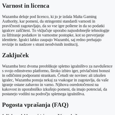
Varnost in licenca
Wazamba deluje pod licenco, ki jo je izdala Malta Gaming
Authority, kar pomeni, da stringentni standardi varnosti in
pravičnosti zagotavljajo, da so vse igre poštene in da so podatki
igralcev zaščiteni. To vključuje uporabo najsodobnejše tehnologije
za šifriranje podatkov in varnostne postopke, kot so preverjanje
identitete. Igralci lahko zaupajo Wazambi, saj redno prehajajo
revizije in nadzore s strani neodvisnih institucij.
Zaključek
Wazamba brez dvoma preoblikuje spletno igralništvo za navdušence
s svojo edinstveno platformo, široko izbiro iger, privlačnimi bonusi
in odličnimi podporami strankam. Četudi ste novinec ali izkušen
igralec, Wazamba ponuja nekaj za vsakogar in zagotavlja, da vaše
igranje ostane zabavno in varno. Njihova osredotočenost na
kakovost in uporabniško izkušnjo pomeni, da imajo potencial, da
postanejo vodilni na področju spletnega igralništva.
Pogosta vprašanja (FAQ)