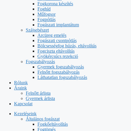
Fogkorona készítés
Foghíd
Műfogsor
Fogpótlás
Fogászati implantátum
Szájsebészet
Arcüreg emelés
Fogászati csontpótlás
Bölcsességfog húzás, eltávolítás
Fogciszta eltávolítás
Gyökércsúcs rezekció
Fogszabályozás
Gyermek fogszabályozás
Felnőtt fogszabályozás
Láthatatlan fogszabályozás
Rólunk
Áraink
Felnőtt árlista
Gyermek árlista
Kapcsolat
Kezeléseink
Általános fogászat
Fogkőeltávolítás
Fogtömés