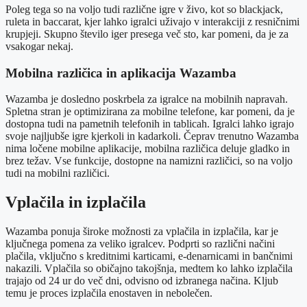
Poleg tega so na voljo tudi različne igre v živo, kot so blackjack,
ruleta in baccarat, kjer lahko igralci uživajo v interakciji z resničnimi
krupjeji. Skupno število iger presega več sto, kar pomeni, da je za
vsakogar nekaj.
Mobilna različica in aplikacija Wazamba
Wazamba je dosledno poskrbela za igralce na mobilnih napravah.
Spletna stran je optimizirana za mobilne telefone, kar pomeni, da je
dostopna tudi na pametnih telefonih in tablicah. Igralci lahko igrajo
svoje najljubše igre kjerkoli in kadarkoli. Čeprav trenutno Wazamba
nima ločene mobilne aplikacije, mobilna različica deluje gladko in
brez težav. Vse funkcije, dostopne na namizni različici, so na voljo
tudi na mobilni različici.
Vplačila in izplačila
Wazamba ponuja široke možnosti za vplačila in izplačila, kar je
ključnega pomena za veliko igralcev. Podprti so različni načini
plačila, vključno s kreditnimi karticami, e-denarnicami in bančnimi
nakazili. Vplačila so običajno takojšnja, medtem ko lahko izplačila
trajajo od 24 ur do več dni, odvisno od izbranega načina. Kljub
temu je proces izplačila enostaven in nebolečen.