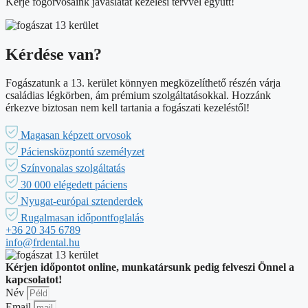
Kérje fogorvosaink javaslatát kezelési tervvel együtt!
Kérdése van?
Fogászatunk a 13. kerület könnyen megközelíthető részén várja
családias légkörben, ám prémium szolgáltatásokkal. Hozzánk
érkezve biztosan nem kell tartania a fogászati kezeléstől!
Magasan képzett orvosok
Páciensközpontú személyzet
Színvonalas szolgáltatás
30 000 elégedett páciens
Nyugat-európai sztenderdek
Rugalmasan időpontfoglalás
+36 20 345 6789
info@frdental.hu
Kérjen időpontot online, munkatársunk pedig felveszi Önnel a
kapcsolatot!
Név
Email