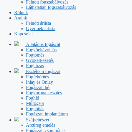
Felnőtt fogszabályozás
Láthatatlan fogszabályozás
Rólunk
Áraink
Felnőtt árlista
Gyermek árlista
Kapcsolat
Általános fogászat
Fogkőeltávolítás
Fogtömés
Gyökérkezelés
Foghúzás
Esztétikai fogászat
Fogfehérítés
Inlay és Onlay
Fogászati héj
Fogkorona készítés
Foghíd
Műfogsor
Fogpótlás
Fogászati implantátum
Szájsebészet
Arcüreg emelés
Fogászati csontpótlás