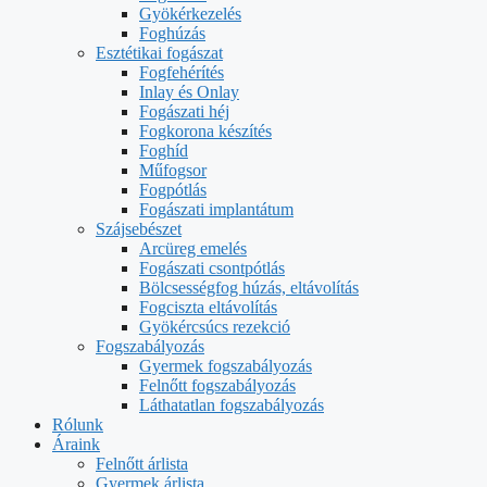
Gyökérkezelés
Foghúzás
Esztétikai fogászat
Fogfehérítés
Inlay és Onlay
Fogászati héj
Fogkorona készítés
Foghíd
Műfogsor
Fogpótlás
Fogászati implantátum
Szájsebészet
Arcüreg emelés
Fogászati csontpótlás
Bölcsességfog húzás, eltávolítás
Fogciszta eltávolítás
Gyökércsúcs rezekció
Fogszabályozás
Gyermek fogszabályozás
Felnőtt fogszabályozás
Láthatatlan fogszabályozás
Rólunk
Áraink
Felnőtt árlista
Gyermek árlista