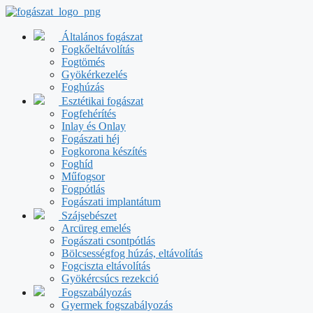
Kilépés
a
tartalomba
Általános fogászat
Fogkőeltávolítás
Fogtömés
Gyökérkezelés
Foghúzás
Esztétikai fogászat
Fogfehérítés
Inlay és Onlay
Fogászati héj
Fogkorona készítés
Foghíd
Műfogsor
Fogpótlás
Fogászati implantátum
Szájsebészet
Arcüreg emelés
Fogászati csontpótlás
Bölcsességfog húzás, eltávolítás
Fogciszta eltávolítás
Gyökércsúcs rezekció
Fogszabályozás
Gyermek fogszabályozás