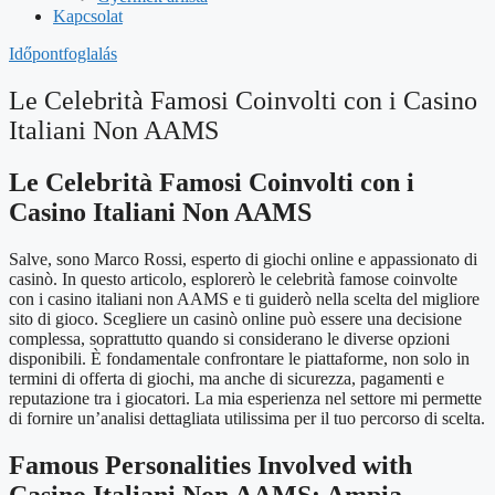
Kapcsolat
Időpontfoglalás
Le Celebrità Famosi Coinvolti con i Casino
Italiani Non AAMS
Le Celebrità Famosi Coinvolti con i
Casino Italiani Non AAMS
Salve, sono Marco Rossi, esperto di giochi online e appassionato di
casinò. In questo articolo, esplorerò le celebrità famose coinvolte
con i casino italiani non AAMS e ti guiderò nella scelta del migliore
sito di gioco. Scegliere un casinò online può essere una decisione
complessa, soprattutto quando si considerano le diverse opzioni
disponibili. È fondamentale confrontare le piattaforme, non solo in
termini di offerta di giochi, ma anche di sicurezza, pagamenti e
reputazione tra i giocatori. La mia esperienza nel settore mi permette
di fornire un’analisi dettagliata utilissima per il tuo percorso di scelta.
Famous Personalities Involved with
Casino Italiani Non AAMS: Ampia