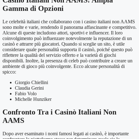
Gamma di Opzioni
Le celebrità italiani che collaborano con i casino italiani non AAMS
sono molte e varie, rendendo il panorama affascinante e competitivo.
Alcune di queste includono attori, sportivi e influencer. Il loro
coinvolgimento può influenzare notevolmente la reputazione di un
casinò e attrarre più giocatori. Quando si sceglie un sito, è utile
considerare quale personalità supporta il casinò, poiché questo può
riflettere la qualità del servizio offerto e la varietà di giochi
disponibili. Inoltre, la presenza di celeb può contribuire a creare un
ambiente di gioco più coinvolgente. Ecco alcune personalità di
spicco:
Giorgio Chiellini
Claudia Gerini
Fabio Volo
Michelle Hunziker
Confronto Tra i Casinò Italiani Non
AAMS
Dopo aver esaminato i nomi famosi legati ai casinò, è importante