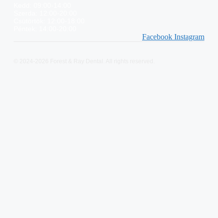
Kedd: 09:00-14:00
Szerda: 12:00-20:00
Csütörtök: 12:00-18:00
Péntek: 14:00-20:00
Facebook
Instagram
© 2024-2026 Forest & Ray Dental. All rights reserved.