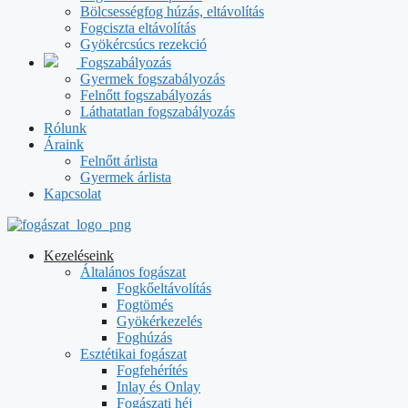
Bölcsességfog húzás, eltávolítás
Fogciszta eltávolítás
Gyökércsúcs rezekció
Fogszabályozás
Gyermek fogszabályozás
Felnőtt fogszabályozás
Láthatatlan fogszabályozás
Rólunk
Áraink
Felnőtt árlista
Gyermek árlista
Kapcsolat
Kezeléseink
Általános fogászat
Fogkőeltávolítás
Fogtömés
Gyökérkezelés
Foghúzás
Esztétikai fogászat
Fogfehérítés
Inlay és Onlay
Fogászati héj