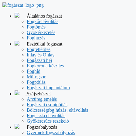
Kilépés
a
tartalomba
Általános fogászat
Fogkőeltávolítás
Fogtömés
Gyökérkezelés
Foghúzás
Esztétikai fogászat
Fogfehérítés
Inlay és Onlay
Fogászati héj
Fogkorona készítés
Foghíd
Műfogsor
Fogpótlás
Fogászati implantátum
Szájsebészet
Arcüreg emelés
Fogászati csontpótlás
Bölcsességfog húzás, eltávolítás
Fogciszta eltávolítás
Gyökércsúcs rezekció
Fogszabályozás
Gyermek fogszabályozás