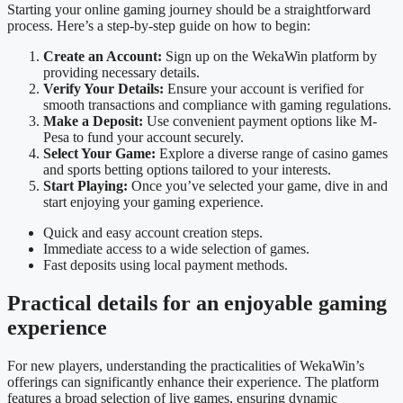
Starting your online gaming journey should be a straightforward
process. Here’s a step-by-step guide on how to begin:
Create an Account:
Sign up on the WekaWin platform by
providing necessary details.
Verify Your Details:
Ensure your account is verified for
smooth transactions and compliance with gaming regulations.
Make a Deposit:
Use convenient payment options like M-
Pesa to fund your account securely.
Select Your Game:
Explore a diverse range of casino games
and sports betting options tailored to your interests.
Start Playing:
Once you’ve selected your game, dive in and
start enjoying your gaming experience.
Quick and easy account creation steps.
Immediate access to a wide selection of games.
Fast deposits using local payment methods.
Practical details for an enjoyable gaming
experience
For new players, understanding the practicalities of WekaWin’s
offerings can significantly enhance their experience. The platform
features a broad selection of live games, ensuring dynamic