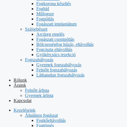
Fogkorona készítés
Foghíd
Műfogsor
Fogpótlás
Fogászati implantátum
Szájsebészet
Arcüreg emelés
Fogászati csontpótlás
Bölcsességfog húzás, eltávolítás
Fogciszta eltávolítás
Gyökércsúcs rezekció
Fogszabályozás
Gyermek fogszabályozás
Felnőtt fogszabályozás
Láthatatlan fogszabályozás
Rólunk
Áraink
Felnőtt árlista
Gyermek árlista
Kapcsolat
Kezeléseink
Általános fogászat
Fogkőeltávolítás
Fogtömés