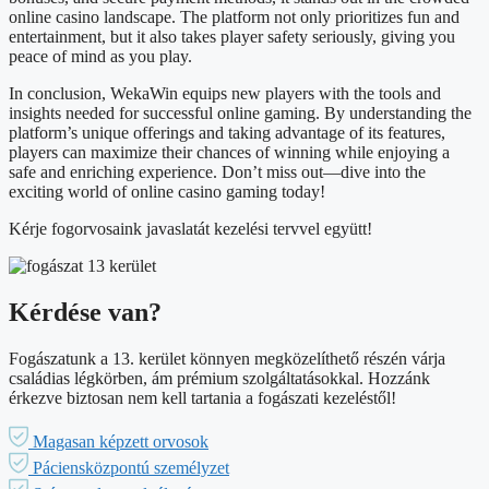
online casino landscape. The platform not only prioritizes fun and
entertainment, but it also takes player safety seriously, giving you
peace of mind as you play.
In conclusion, WekaWin equips new players with the tools and
insights needed for successful online gaming. By understanding the
platform’s unique offerings and taking advantage of its features,
players can maximize their chances of winning while enjoying a
safe and enriching experience. Don’t miss out—dive into the
exciting world of online casino gaming today!
Kérje fogorvosaink javaslatát kezelési tervvel együtt!
Kérdése van?
Fogászatunk a 13. kerület könnyen megközelíthető részén várja
családias légkörben, ám prémium szolgáltatásokkal. Hozzánk
érkezve biztosan nem kell tartania a fogászati kezeléstől!
Magasan képzett orvosok
Páciensközpontú személyzet