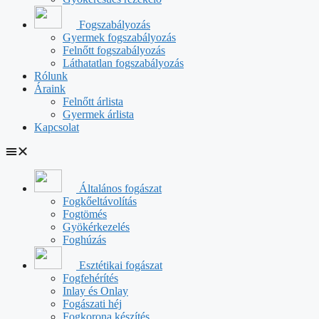
Fogszabályozás
Gyermek fogszabályozás
Felnőtt fogszabályozás
Láthatatlan fogszabályozás
Rólunk
Áraink
Felnőtt árlista
Gyermek árlista
Kapcsolat
Általános fogászat
Fogkőeltávolítás
Fogtömés
Gyökérkezelés
Foghúzás
Esztétikai fogászat
Fogfehérítés
Inlay és Onlay
Fogászati héj
Fogkorona készítés