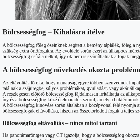
Bölcsességfog – Kihalásra ítélve
A bölcsességfog fõleg õseinknek segített a kemény táplálék, fõleg a
szükség extra õrlõfogakra. Az evolúció során ezért az állkapocs mére
bölcsességfog csírája nélkül, így õk nem is számíthatnak a fogak megj
A bölcsességfog növekedés okozta problém
Az eltávolítás fõ oka, hogy manapság egyre többen szenvednek impaktá
találnak a szájüregbe, súlyos problémákat, gyulladást, vagy akár állk
A részlegesen elõtörõ bölcsességfog fájdalmasan irritálhatja az állka
íny és a bölcsességfog közé ételmaradék szorul, amely a baktériumok m
A bölcsességfog kinövése során általában a középvonal felé nyomja az e
bölcsességfogak eltávolítása, hiszen az összetorlódott fogak a teljes 
Bölcsességfog eltávolítás – nincs mitől tartani
Ha panorámaröntgen vagy CT igazolja, hogy a bölcsességfog okozza a p