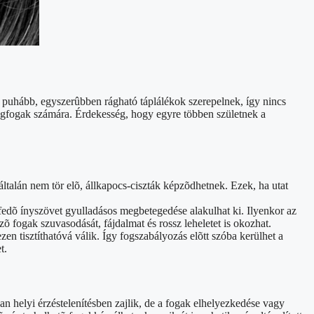
 puhább, egyszerûbben rágható táplálékok szerepelnek, így nincs
ségfogak számára. Érdekesség, hogy egyre többen születnek a
talán nem tör elõ, állkapocs-ciszták képzõdhetnek. Ezek, ha utat
t fedõ ínyszövet gyulladásos megbetegedése alakulhat ki. Ilyenkor az
õ fogak szuvasodását, fájdalmat és rossz leheletet is okozhat.
en tisztíthatóvá válik. Így fogszabályozás elõtt szóba kerülhet a
t.
n helyi érzéstelenítésben zajlik, de a fogak elhelyezkedése vagy