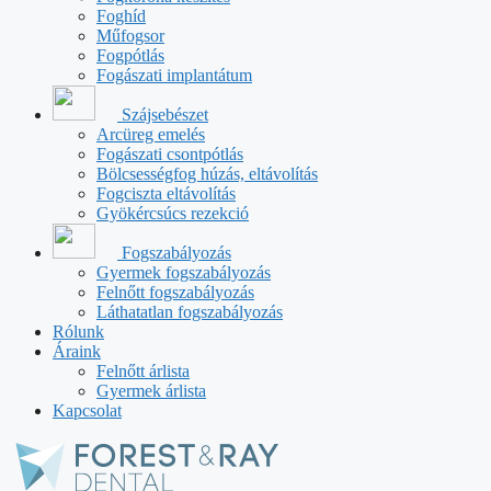
Foghíd
Műfogsor
Fogpótlás
Fogászati implantátum
Szájsebészet
Arcüreg emelés
Fogászati csontpótlás
Bölcsességfog húzás, eltávolítás
Fogciszta eltávolítás
Gyökércsúcs rezekció
Fogszabályozás
Gyermek fogszabályozás
Felnőtt fogszabályozás
Láthatatlan fogszabályozás
Rólunk
Áraink
Felnőtt árlista
Gyermek árlista
Kapcsolat