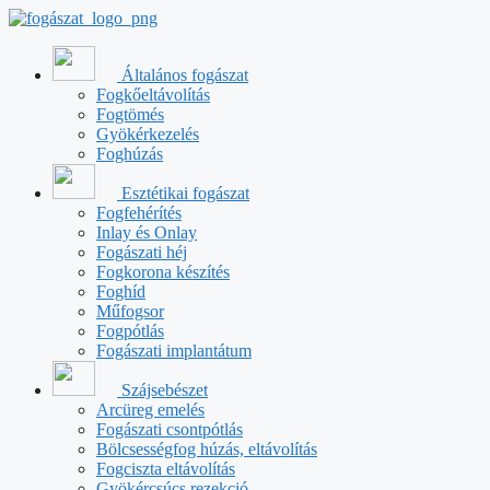
Kilépés
a
tartalomba
Általános fogászat
Fogkőeltávolítás
Fogtömés
Gyökérkezelés
Foghúzás
Esztétikai fogászat
Fogfehérítés
Inlay és Onlay
Fogászati héj
Fogkorona készítés
Foghíd
Műfogsor
Fogpótlás
Fogászati implantátum
Szájsebészet
Arcüreg emelés
Fogászati csontpótlás
Bölcsességfog húzás, eltávolítás
Fogciszta eltávolítás
Gyökércsúcs rezekció