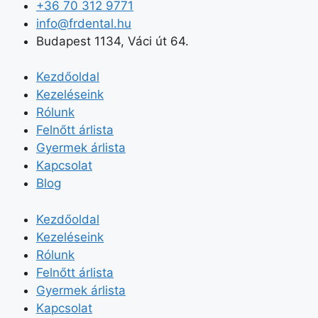
+36 70 312 9771
info@frdental.hu
Budapest 1134, Váci út 64.
Kezdőoldal
Kezeléseink
Rólunk
Felnőtt árlista
Gyermek árlista
Kapcsolat
Blog
Kezdőoldal
Kezeléseink
Rólunk
Felnőtt árlista
Gyermek árlista
Kapcsolat