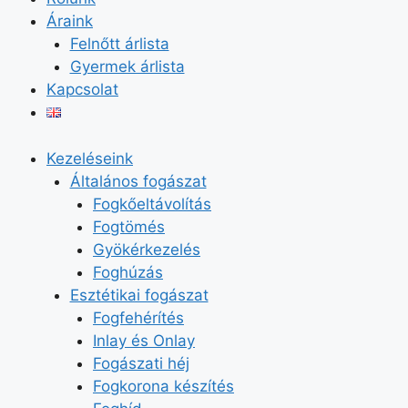
Áraink
Felnőtt árlista
Gyermek árlista
Kapcsolat
Kezeléseink
Általános fogászat
Fogkőeltávolítás
Fogtömés
Gyökérkezelés
Foghúzás
Esztétikai fogászat
Fogfehérítés
Inlay és Onlay
Fogászati héj
Fogkorona készítés