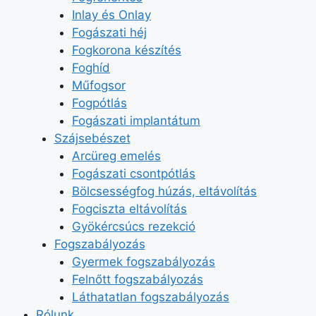
Inlay és Onlay
Fogászati héj
Fogkorona készítés
Foghíd
Műfogsor
Fogpótlás
Fogászati implantátum
Szájsebészet
Arcüreg emelés
Fogászati csontpótlás
Bölcsességfog húzás, eltávolítás
Fogciszta eltávolítás
Gyökércsúcs rezekció
Fogszabályozás
Gyermek fogszabályozás
Felnőtt fogszabályozás
Láthatatlan fogszabályozás
Rólunk