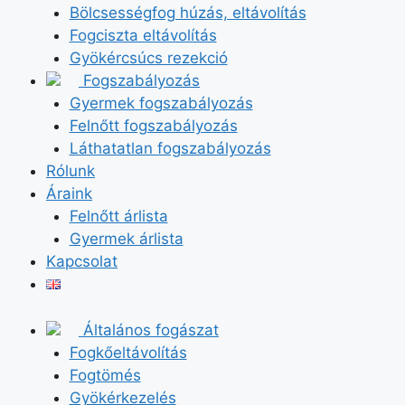
Bölcsességfog húzás, eltávolítás
Fogciszta eltávolítás
Gyökércsúcs rezekció
Fogszabályozás
Gyermek fogszabályozás
Felnőtt fogszabályozás
Láthatatlan fogszabályozás
Rólunk
Áraink
Felnőtt árlista
Gyermek árlista
Kapcsolat
Általános fogászat
Fogkőeltávolítás
Fogtömés
Gyökérkezelés