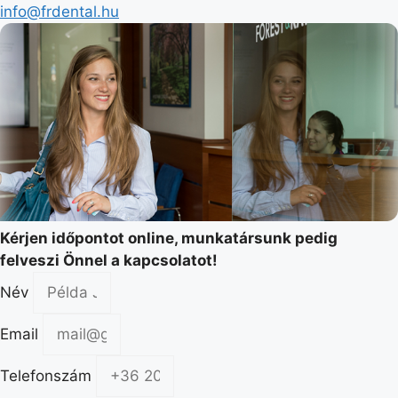
info@frdental.hu
Kérjen időpontot online, munkatársunk pedig
felveszi Önnel a kapcsolatot!
Név
Email
Telefonszám