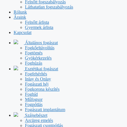
Felnőtt fogszabályozás
Láthatatlan fogszabályozás
Rólunk
Áraink
Felnőtt árlista
Gyermek árlista
Kapcsolat
Általános fogászat
Fogkőeltávolítás
Fogtömés
Gyökérkezelés
Foghúzás
Esztétikai fogászat
Fogfehérítés
Inlay és Onlay
Fogászati héj
Fogkorona készítés
Foghíd
Műfogsor
Fogpótlás
Fogászati implantátum
Szájsebészet
Arcüreg emelés
Fogászati csontpótlás