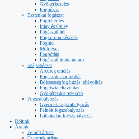
Gyökérkezelés
Foghúzás
Esztétikai fogászat
Fogfehérítés
Inlay és Onlay
Fogászati héj
Fogkorona készítés
Foghíd
Műfogsor
Fogpótlás
Fogászati implantátum
Szájsebészet
Arcüreg emelés
Fogászati csontpótlás
Bölcsességfog húzás, eltávolítás
Fogciszta eltávolítás
Gyökércsúcs rezekció
Fogszabályozás
Gyermek fogszabályozás
Felnőtt fogszabályozás
Láthatatlan fogszabályozás
Rólunk
Áraink
Felnőtt árlista
Gyermek árlista