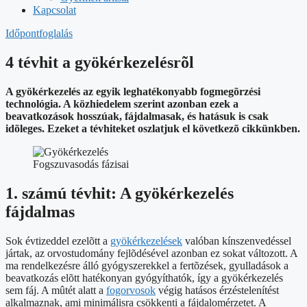
Kapcsolat
Időpontfoglalás
4 tévhit a gyökérkezelésrõl
A gyökérkezelés az egyik leghatékonyabb fogmegõrzési
technológia. A közhiedelem szerint azonban ezek a
beavatkozások hosszúak, fájdalmasak, és hatásuk is csak
idõleges. Ezeket a tévhiteket oszlatjuk el következõ cikkünkben.
Fogszuvasodás fázisai
1. számú tévhit: A gyökérkezelés
fájdalmas
Sok évtizeddel ezelõtt a
gyökérkezelések
valóban kínszenvedéssel
jártak, az orvostudomány fejlõdésével azonban ez sokat változott. A
ma rendelkezésre álló gyógyszerekkel a fertõzések, gyulladások a
beavatkozás elõtt hatékonyan gyógyíthatók, így a gyökérkezelés
sem fáj. A mûtét alatt a
fogorvosok
végig hatásos érzéstelenítést
alkalmaznak, ami minimálisra csökkenti a fájdalomérzetet. A