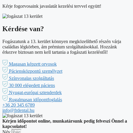
Kérje fogorvosaink javaslatát kezelési tervvel együtt!
Kérdése van?
Fogászatunk a 13. kerület könnyen megközelíthető részén várja
családias légkörben, ám prémium szolgáltatásokkal. Hozzánk
érkezve biztosan nem kell tartania a fogászati kezeléstől!
Magasan képzett orvosok
Páciensközpontú személyzet
Színvonalas szolgáltatás
30 000 elégedett páciens
Nyugat-európai sztenderdek
Rugalmasan időpontfoglalás
+36 20 345 6789
info@frdental.hu
Kérjen időpontot online, munkatársunk pedig felveszi Önnel a
kapcsolatot!
Név