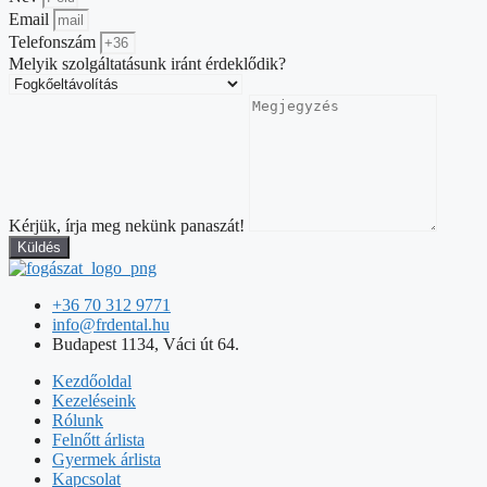
Email
Telefonszám
Melyik szolgáltatásunk iránt érdeklődik?
Kérjük, írja meg nekünk panaszát!
Küldés
+36 70 312 9771
info@frdental.hu
Budapest 1134, Váci út 64.
Kezdőoldal
Kezeléseink
Rólunk
Felnőtt árlista
Gyermek árlista
Kapcsolat