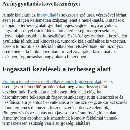
Az ínygyulladás következményei
A már kialakult az
ínygyulladás
sokszor a szájüreg vérzésével járhat,
ezen felül igen kellemetlen szájszag lehet a mellékhatás. Kutatások
alapján, a terhesség alatt gyulladt, egészségtelen ínyû anyukák,
nagyobb eséllyel estek áldozatául a terhességi mérgezéseknek,
illetve hajalmosabbak koraszülésre. Szélsõséges esetben a kezeletlen
gyulladás jóindulatú kinövések, tumorok kialakulásához is vezethet.
Ezek a tumorok a szülés után általában felszívódnak, ám bizonyos
esetekben el kell õket távolítani, mivel zavarják a kismamát az
evésben, fogmosásban vagy akár a beszédben.
Fogászati kezelések a terhesség alatt
Fontos a teherbeesés elõtt felkeresnünk fogorvosunkat
, és az
esetlegesen felmerülõ problémákat még várandósság elõtt
kezeltetnünk. Ezek után a terhesség ideje alatt elég, ha
háromhavonta felkeressük fogorvosunkat egy rutin ellenõrzésre és
tisztításra. Ha jelentõs beavatkozásra lenne szükség, akkor azt szülés
utánra érdemes ütemezni, hiszen az erõsebb érzéstelenítõk, a
röntgenezés és az altatás nem javasolt a várandósság ideje alatt.
Amennyiben azonban a kismamának komoly fájdalmai vannak,
természetesen szükség van a sürgõsségi ellátásra.