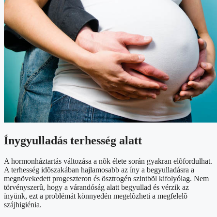
Ínygyulladás terhesség alatt
A hormonháztartás változása a nõk élete során gyakran elõfordulhat.
A terhesség idõszakában hajlamosabb az íny a begyulladásra a
megnövekedett progeszteron és ösztrogén szintbõl kifolyólag. Nem
törvényszerû, hogy a várandóság alatt begyullad és vérzik az
ínyünk, ezt a problémát könnyedén megelõzheti a megfelelõ
szájhigiénia.