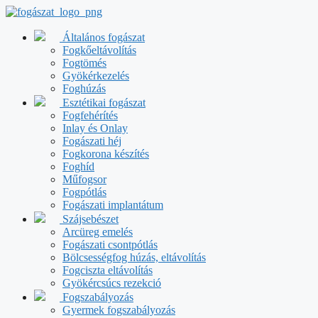
Kilépés
a
tartalomba
Általános fogászat
Fogkőeltávolítás
Fogtömés
Gyökérkezelés
Foghúzás
Esztétikai fogászat
Fogfehérítés
Inlay és Onlay
Fogászati héj
Fogkorona készítés
Foghíd
Műfogsor
Fogpótlás
Fogászati implantátum
Szájsebészet
Arcüreg emelés
Fogászati csontpótlás
Bölcsességfog húzás, eltávolítás
Fogciszta eltávolítás
Gyökércsúcs rezekció
Fogszabályozás
Gyermek fogszabályozás