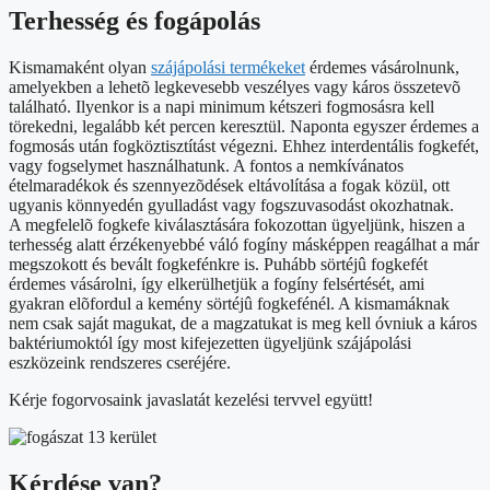
Terhesség és fogápolás
Kismamaként olyan
szájápolási termékeket
érdemes vásárolnunk,
amelyekben a lehetõ legkevesebb veszélyes vagy káros összetevõ
található. Ilyenkor is a napi minimum kétszeri fogmosásra kell
törekedni, legalább két percen keresztül. Naponta egyszer érdemes a
fogmosás után fogköztisztítást végezni. Ehhez interdentális fogkefét,
vagy fogselymet használhatunk. A fontos a nemkívánatos
ételmaradékok és szennyezõdések eltávolítása a fogak közül, ott
ugyanis könnyedén gyulladást vagy fogszuvasodást okozhatnak.
A megfelelõ fogkefe kiválasztására fokozottan ügyeljünk, hiszen a
terhesség alatt érzékenyebbé váló fogíny másképpen reagálhat a már
megszokott és bevált fogkefénkre is. Puhább sörtéjû fogkefét
érdemes vásárolni, így elkerülhetjük a fogíny felsértését, ami
gyakran elõfordul a kemény sörtéjû fogkefénél. A kismamáknak
nem csak saját magukat, de a magzatukat is meg kell óvniuk a káros
baktériumoktól így most kifejezetten ügyeljünk szájápolási
eszközeink rendszeres cseréjére.
Kérje fogorvosaink javaslatát kezelési tervvel együtt!
Kérdése van?