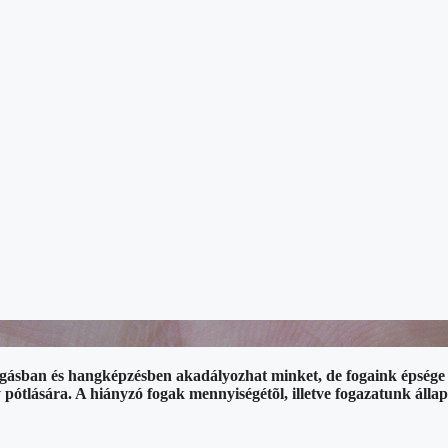
ágásban és hangképzésben akadályozhat minket, de fogaink épsége 
tlására. A hiányzó fogak mennyiségétõl, illetve fogazatunk állapot