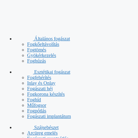
Kilépés
a
tartalomba
Általános fogászat
Fogkőeltávolítás
Fogtömés
Gyökérkezelés
Foghúzás
Esztétikai fogászat
Fogfehérítés
Inlay és Onlay
Fogászati héj
Fogkorona készítés
Foghíd
Műfogsor
Fogpótlás
Fogászati implantátum
Szájsebészet
Arcüreg emelés