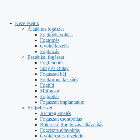
Kezeléseink
Általános fogászat
Fogkőeltávolítás
Fogtömés
Gyökérkezelés
Foghúzás
Esztétikai fogászat
Fogfehérítés
Inlay és Onlay
Fogászati héj
Fogkorona készítés
Foghíd
Műfogsor
Fogpótlás
Fogászati implantátum
Szájsebészet
Arcüreg emelés
Fogászati csontpótlás
Bölcsességfog húzás, eltávolítás
Fogciszta eltávolítás
Gyökércsúcs rezekció